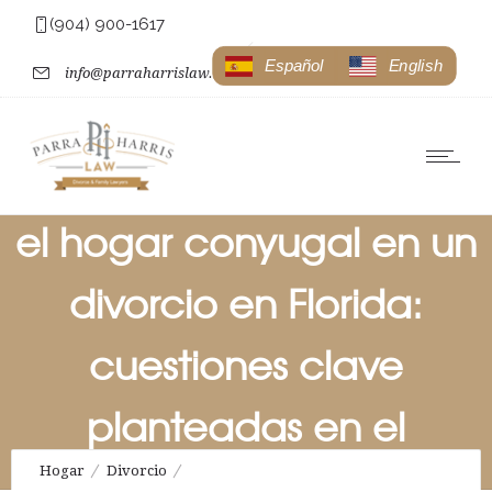
(904) 900-1617
Español
English
info@parraharrislaw.com
Cómo abordar la
decisión de abandonar
el hogar conyugal en un
divorcio en Florida:
cuestiones clave
planteadas en el
divorcio de alto perfil de
Hogar
Divorcio