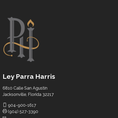
graduó de Coral Gables Senior High y en 1997 obtuvo
su Licenciatura en Ciencias Políticas, con
especialización en Justicia Penal, de la Universidad
Internacional de Florida. En 2000, el Sr. Clark recibió su
Doctorado en Derecho, cum laude, de la Facultad de
Derecho de la Universidad de Miami, donde fue
finalista en concursos de tribunales simulados, fue
miembro de la sociedad de honor legal internacional
Phi Delta Phi, de la Asociación de Estudiantes de
Derecho Hispanos y de la Sociedad de Derecho
Penal.
Ley Parra Harris
6810 Calle San Agustín
Jacksonville, Florida 32217
904-900-1617
(904) 527-3390